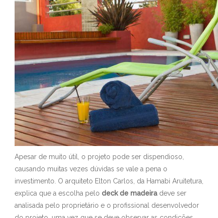
Apesar de muito útil, o projeto pode ser dispendioso,
causando muitas vezes dúvidas se vale a pena o
investimento. O arquiteto Elton Carlos, da Hamabi Aruitetura,
explica que a escolha pelo
deck de madeira
deve ser
analisada pelo proprietário e o profissional desenvolvedor
do projeto, uma vez que se deve observar as condições